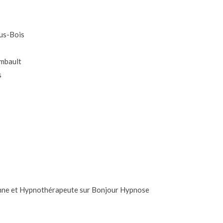
us-Bois
mbault
s
enne et Hypnothérapeute sur Bonjour Hypnose