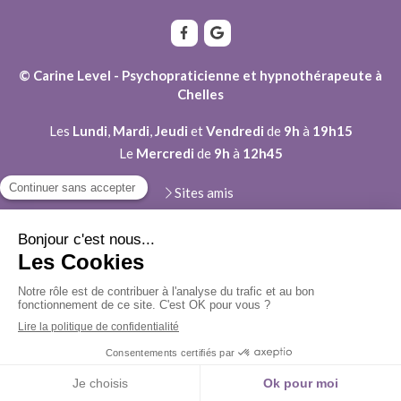
© Carine Level - Psychopraticienne et hypnothérapeute à
Chelles
Les
Lundi
,
Mardi
,
Jeudi
et
Vendredi
de
9h
à
19h15
Le
Mercredi
de
9h
à
12h45
Sites amis
Plan du site
Mentions légales
Carine Level, Psychopraticienne et Hypnothérapeute
8 Avenue du Docteur Blanchet
77500
Chelles
Afficher le téléphone
Création et référencement du site par Simplébo
Ce site a été créé grâce à
Psychologues.fr