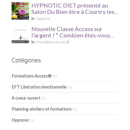
HYPNOTIC DIET présenté au
Salon Du Bien être à Courtry les
7 et 8 avril 2018 !
Hypnose
Nouvelle Classe Access sur
l'argent ! " Combien êtes-vous
prêt à recevoir ?"
Formations Access®
Catégories
Formations Access®
(7)
EFT Libération émotionnelle
(1)
A coeur ouvert
(1)
Planning ateliers et formations
(1)
Hypnose
(1)