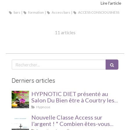
Lire l'article
bars
formation
Access bars
ACCESS CONSCIOUSNESS
11 articles
Rechercher
Derniers articles
HYPNOTIC DIET présenté au
Salon Du Bien être à Courtry les
7 et 8 avril 2018 !
Hypnose
Nouvelle Classe Access sur
l'argent ! " Combien êtes-vous