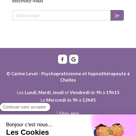
Inscrivez-vous
Votre email
© Carine Level - Psychopraticienne et hypnothérapeute à
Chelles
Les
Lundi
,
Mardi
,
Jeudi
et
Vendredi
de
9h
à
19h15
Le
Mercredi
de
9h
à
12h45
Sites amis
Plan du site
Mentions légales