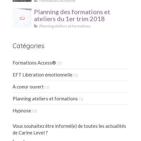
prêt à recevoir ?"
Formations Access®
Planning des formations et
ateliers du 1er trim 2018
Planning ateliers et formations
Catégories
Formations Access®
(7)
EFT Libération émotionnelle
(1)
A coeur ouvert
(1)
Planning ateliers et formations
(1)
Hypnose
(1)
Vous souhaitez être informé(e) de toutes les actualités
de Carine Level ?