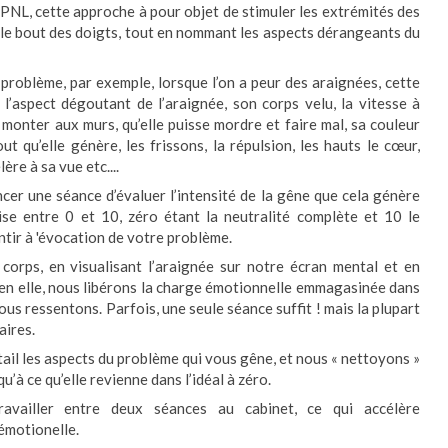
 PNL, cette approche à pour objet de stimuler les extrémités des
 le bout des doigts, tout en nommant les aspects dérangeants du
 problème, par exemple, lorsque l’on a peur des araignées, cette
 l’aspect dégoutant de l’araignée, son corps velu, la vitesse à
se monter aux murs, qu’elle puisse mordre et faire mal, sa couleur
out qu’elle génère, les frissons, la répulsion, les hauts le cœur,
ère à sa vue etc....
er une séance d’évaluer l’intensité de la gêne que cela génère
se entre 0 et 10, zéro étant la neutralité complète et 10 le
tir à 'évocation de votre problème.
 corps, en visualisant l’araignée sur notre écran mental et en
en elle, nous libérons la charge émotionnelle emmagasinée dans
us ressentons. Parfois, une seule séance suffit ! mais la plupart
aires.
tail les aspects du problème qui vous gêne, et nous « nettoyons »
u’à ce qu’elle revienne dans l’idéal à zéro.
vailler entre deux séances au cabinet, ce qui accélère
émotionelle.