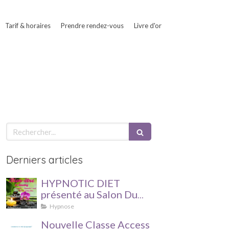
Tarif & horaires
Prendre rendez-vous
Livre d'or
Rechercher
Derniers articles
HYPNOTIC DIET
présenté au Salon Du
Bien être à Courtry les
Hypnose
7 et 8 avril 2018 !
Nouvelle Classe Access