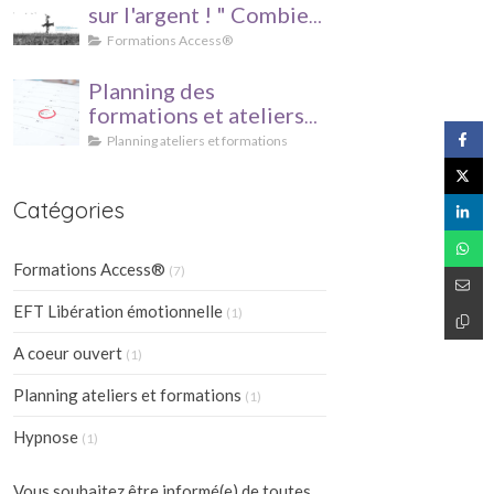
sur l'argent ! " Combien
êtes-vous prêt à
Formations Access®
recevoir ?"
Planning des
formations et ateliers
du 1er trim 2018
Planning ateliers et formations
Catégories
Formations Access®
(7)
EFT Libération émotionnelle
(1)
A coeur ouvert
(1)
Planning ateliers et formations
(1)
Hypnose
(1)
Vous souhaitez être informé(e) de toutes